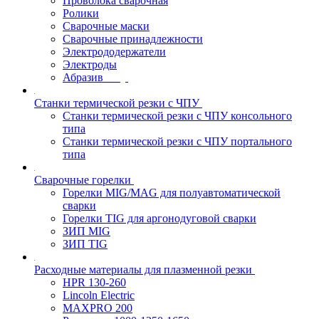
Проволока сварочная
Ролики
Сварочные маски
Сварочные принадлежности
Электрододержатели
Электроды
Абразив
Станки термической резки с ЧПУ
Станки термической резки с ЧПУ консольного
типа
Станки термической резки с ЧПУ портального
типа
Сварочные горелки
Горелки MIG/MAG для полуавтоматической
сварки
Горелки TIG для аргонодуговой сварки
ЗИП MIG
ЗИП TIG
Расходные материалы для плазменной резки
HPR 130-260
Lincoln Electric
MAXPRO 200