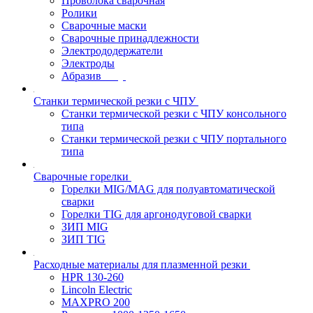
Проволока сварочная
Ролики
Сварочные маски
Сварочные принадлежности
Электрододержатели
Электроды
Абразив
Станки термической резки с ЧПУ
Станки термической резки с ЧПУ консольного
типа
Станки термической резки с ЧПУ портального
типа
Сварочные горелки
Горелки MIG/MAG для полуавтоматической
сварки
Горелки TIG для аргонодуговой сварки
ЗИП MIG
ЗИП TIG
Расходные материалы для плазменной резки
HPR 130-260
Lincoln Electric
MAXPRO 200