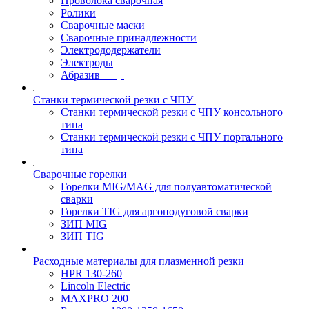
Проволока сварочная
Ролики
Сварочные маски
Сварочные принадлежности
Электрододержатели
Электроды
Абразив
Станки термической резки с ЧПУ
Станки термической резки с ЧПУ консольного
типа
Станки термической резки с ЧПУ портального
типа
Сварочные горелки
Горелки MIG/MAG для полуавтоматической
сварки
Горелки TIG для аргонодуговой сварки
ЗИП MIG
ЗИП TIG
Расходные материалы для плазменной резки
HPR 130-260
Lincoln Electric
MAXPRO 200