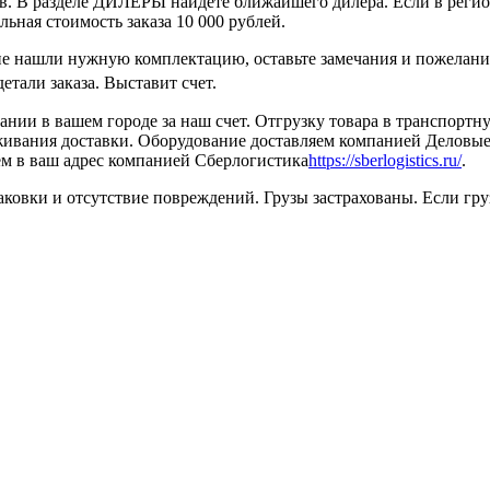
в. В разделе ДИЛЕРЫ найдете ближайшего дилера. Если в регио
ная стоимость заказа 10 000 рублей.
не нашли нужную комплектацию, оставьте замечания и пожелания
тали заказа. Выставит счет.
ании в вашем городе за наш счет. Отгрузку товара в транспорт
еживания доставки. Оборудование доставляем компанией Деловы
ем в ваш адрес компанией Сберлогистика
https://sberlogistics.ru/
.
ковки и отсутствие повреждений. Грузы застрахованы. Если груз