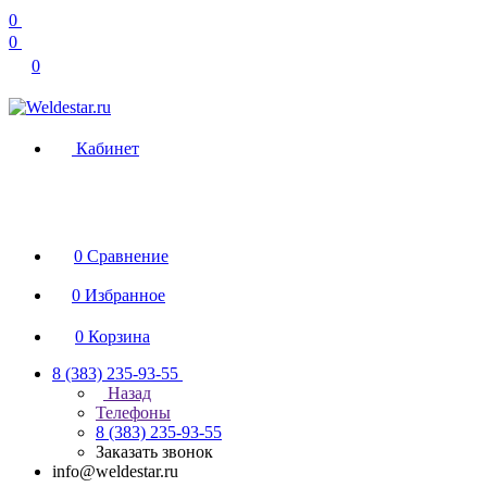
0
0
0
Кабинет
0
Сравнение
0
Избранное
0
Корзина
8 (383) 235-93-55
Назад
Телефоны
8 (383) 235-93-55
Заказать звонок
info@weldestar.ru