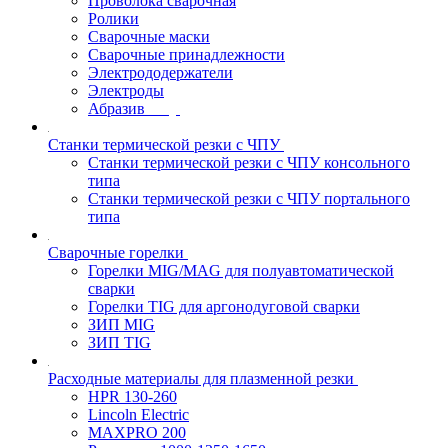
Проволока сварочная
Ролики
Сварочные маски
Сварочные принадлежности
Электрододержатели
Электроды
Абразив
Станки термической резки с ЧПУ
Станки термической резки с ЧПУ консольного
типа
Станки термической резки с ЧПУ портального
типа
Сварочные горелки
Горелки MIG/MAG для полуавтоматической
сварки
Горелки TIG для аргонодуговой сварки
ЗИП MIG
ЗИП TIG
Расходные материалы для плазменной резки
HPR 130-260
Lincoln Electric
MAXPRO 200