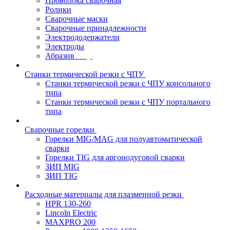
Проволока сварочная
Ролики
Сварочные маски
Сварочные принадлежности
Электрододержатели
Электроды
Абразив
Станки термической резки с ЧПУ
Станки термической резки с ЧПУ консольного
типа
Станки термической резки с ЧПУ портального
типа
Сварочные горелки
Горелки MIG/MAG для полуавтоматической
сварки
Горелки TIG для аргонодуговой сварки
ЗИП MIG
ЗИП TIG
Расходные материалы для плазменной резки
HPR 130-260
Lincoln Electric
MAXPRO 200