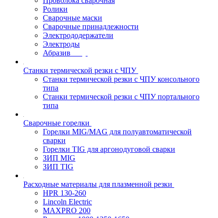
Проволока сварочная
Ролики
Сварочные маски
Сварочные принадлежности
Электрододержатели
Электроды
Абразив
Станки термической резки с ЧПУ
Станки термической резки с ЧПУ консольного
типа
Станки термической резки с ЧПУ портального
типа
Сварочные горелки
Горелки MIG/MAG для полуавтоматической
сварки
Горелки TIG для аргонодуговой сварки
ЗИП MIG
ЗИП TIG
Расходные материалы для плазменной резки
HPR 130-260
Lincoln Electric
MAXPRO 200