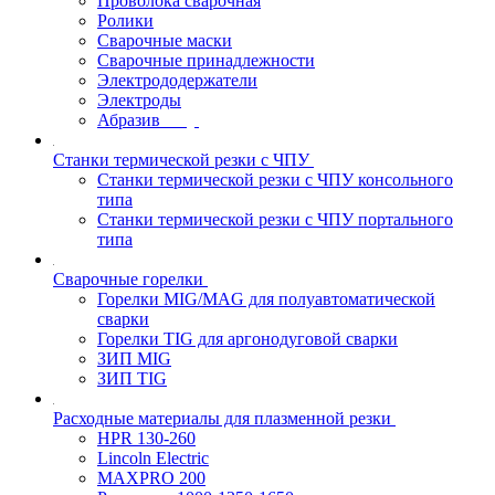
Проволока сварочная
Ролики
Сварочные маски
Сварочные принадлежности
Электрододержатели
Электроды
Абразив
Станки термической резки с ЧПУ
Станки термической резки с ЧПУ консольного
типа
Станки термической резки с ЧПУ портального
типа
Сварочные горелки
Горелки MIG/MAG для полуавтоматической
сварки
Горелки TIG для аргонодуговой сварки
ЗИП MIG
ЗИП TIG
Расходные материалы для плазменной резки
HPR 130-260
Lincoln Electric
MAXPRO 200