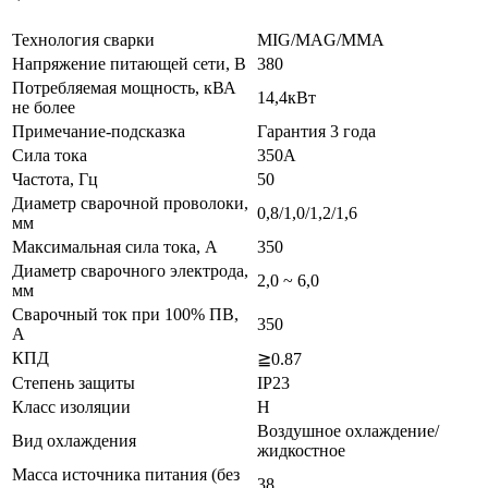
Технология сварки
MIG/MAG/MMA
Напряжение питающей сети, В
380
Потребляемая мощность, кВА
14,4кВт
не более
Примечание-подсказка
Гарантия 3 года
Сила тока
350А
Частота, Гц
50
Диаметр сварочной проволоки,
0,8/1,0/1,2/1,6
мм
Максимальная сила тока, А
350
Диаметр сварочного электрода,
2,0 ~ 6,0
мм
Сварочный ток при 100% ПВ,
350
А
КПД
≧0.87
Степень защиты
IP23
Класс изоляции
H
Воздушное охлаждение/
Вид охлаждения
жидкостное
Масса источника питания (без
38