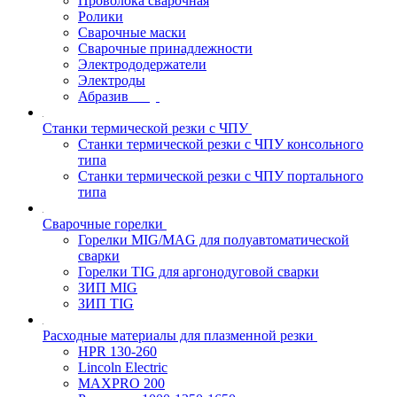
Проволока сварочная
Ролики
Сварочные маски
Сварочные принадлежности
Электрододержатели
Электроды
Абразив
Станки термической резки с ЧПУ
Станки термической резки с ЧПУ консольного
типа
Станки термической резки с ЧПУ портального
типа
Сварочные горелки
Горелки MIG/MAG для полуавтоматической
сварки
Горелки TIG для аргонодуговой сварки
ЗИП MIG
ЗИП TIG
Расходные материалы для плазменной резки
HPR 130-260
Lincoln Electric
MAXPRO 200