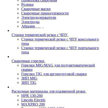
Проволока сварочная
Ролики
Сварочные маски
Сварочные принадлежности
Электрододержатели
Электроды
Абразив
Станки термической резки с ЧПУ
Станки термической резки с ЧПУ консольного
типа
Станки термической резки с ЧПУ портального
типа
Сварочные горелки
Горелки MIG/MAG для полуавтоматической
сварки
Горелки TIG для аргонодуговой сварки
ЗИП MIG
ЗИП TIG
Расходные материалы для плазменной резки
HPR 130-260
Lincoln Electric
MAXPRO 200