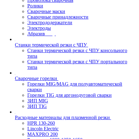
Проволока сварочная
Ролики
Сварочные маски
Сварочные принадлежности
Электрододержатели
Электроды
Абразив
Станки термической резки с ЧПУ
Станки термической резки с ЧПУ консольного
типа
Станки термической резки с ЧПУ портального
типа
Сварочные горелки
Горелки MIG/MAG для полуавтоматической
сварки
Горелки TIG для аргонодуговой сварки
ЗИП MIG
ЗИП TIG
Расходные материалы для плазменной резки
HPR 130-260
Lincoln Electric
MAXPRO 200