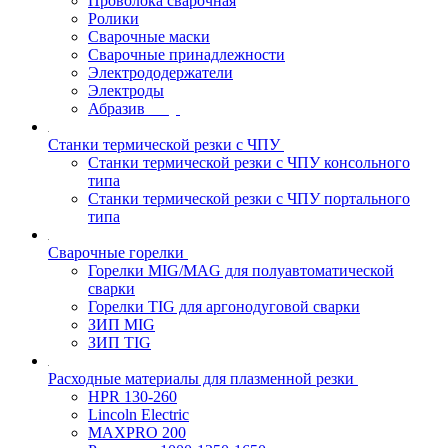
Проволока сварочная
Ролики
Сварочные маски
Сварочные принадлежности
Электрододержатели
Электроды
Абразив
Станки термической резки с ЧПУ
Станки термической резки с ЧПУ консольного
типа
Станки термической резки с ЧПУ портального
типа
Сварочные горелки
Горелки MIG/MAG для полуавтоматической
сварки
Горелки TIG для аргонодуговой сварки
ЗИП MIG
ЗИП TIG
Расходные материалы для плазменной резки
HPR 130-260
Lincoln Electric
MAXPRO 200